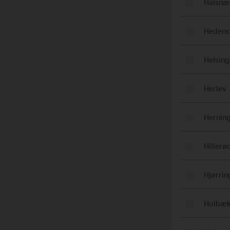
Halsnæ
Hedens
Helsing
Herlev
Hernin
Hillerø
Hjørrin
Holbæ