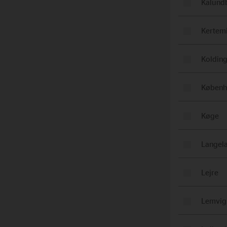
Kalund
Kertem
Koldin
Københ
Køge
Langel
Lejre
Lemvig