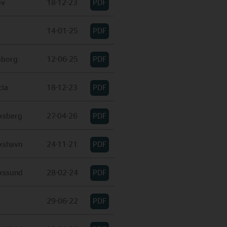
ov
18-12-23
14-01-25
sborg
12-06-25
cia
18-12-23
iksberg
27-04-26
ikshavn
24-11-21
ikssund
28-02-24
29-06-22