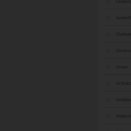
Faabor
Gentoft
Gladsa
Glostr
Greve
Gribsk
Guldbo
Haders