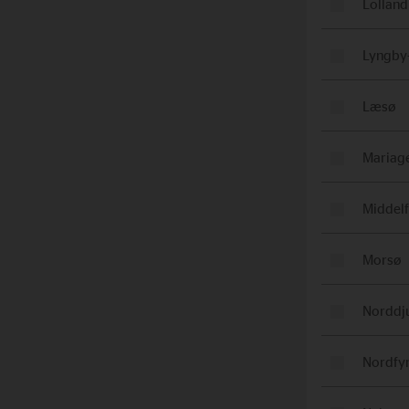
Lolland
Lyngby
Læsø
Mariage
Middelf
Morsø
Norddj
Nordfy