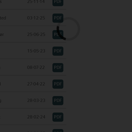
s
25-11-14
ted
03-12-25
ør
25-06-25
15-05-23
g
08-07-22
d
27-04-22
g
28-03-23
k
28-02-24