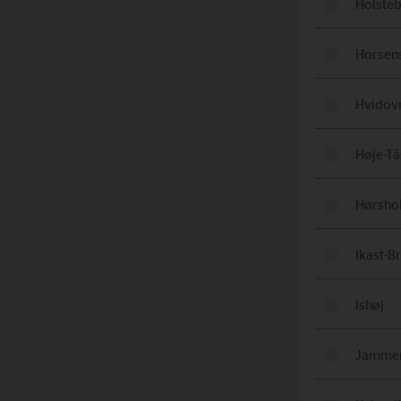
Holste
Horsen
Hvidov
Høje-Tå
Hørsho
Ikast-B
Ishøj
Jamme