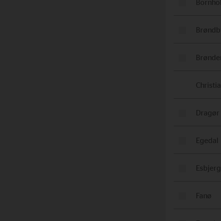
Bornho
Brøndb
Brønde
Christi
Dragør
Egedal
Esbjerg
Fanø