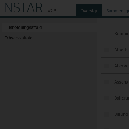
N
STAR
v2.5
Oversigt
Sammenlig
Husholdningsaffald
Kommu
Erhvervsaffald
Alberts
Allerød
Assens
Balleru
Billund