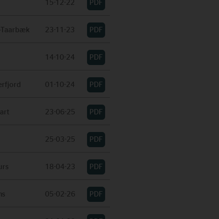
15-12-22
-Taarbæk
23-11-23
14-10-24
rfjord
01-10-24
art
23-06-25
25-03-25
urs
18-04-23
ns
05-02-26