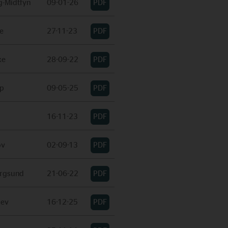
g-Midtfyn
09-01-26
e
27-11-23
xe
28-09-22
up
09-05-25
16-11-23
ov
02-09-13
rgsund
21-06-22
lev
16-12-25