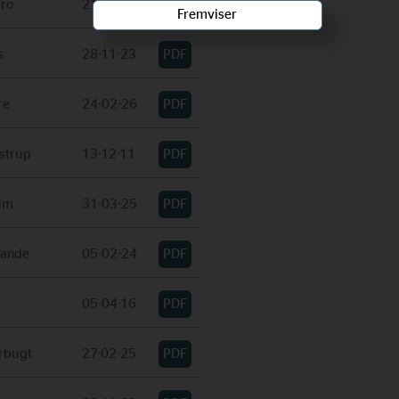
bro
21-01-25
Fremviser
s
28-11-23
re
24-02-26
strup
13-12-11
lm
31-03-25
rande
05-02-24
05-04-16
rbugt
27-02-25