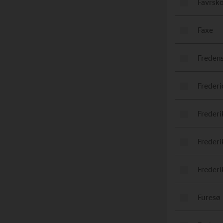
Favrsk
Faxe
Freden
Frederi
Freder
Freder
Freder
Furesø