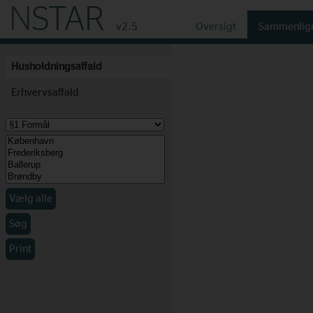
N
STAR
v2.5
Oversigt
Sammenlig
Husholdningsaffald
Erhvervsaffald